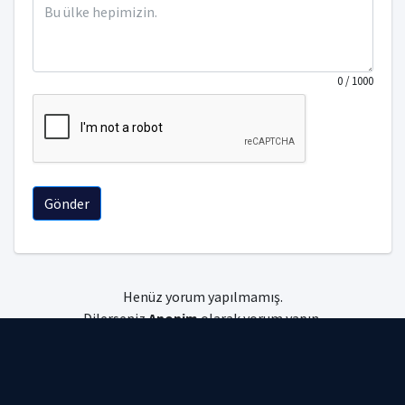
0
/ 1000
Gönder
Henüz yorum yapılmamış.
Dilerseniz
Anonim
olarak yorum yapın,
dilerseniz
giriş
yapın.