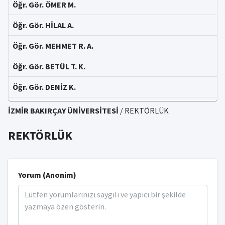
Öğr. Gör. ÖMER M.
Öğr. Gör. HİLAL A.
Öğr. Gör. MEHMET R. A.
Öğr. Gör. BETÜL T. K.
Öğr. Gör. DENİZ K.
Öğr. Gör. AHMET İ.
İZMİR BAKIRÇAY ÜNİVERSİTESİ
/ REKTÖRLÜK
Öğr. Gör. ÖYKÜM A.
REKTÖRLÜK
Öğr. Gör. ÖZGE S. K.
Öğr. Gör. ALPER O.
Yorum (Anonim)
Öğr. Gör. KAAN Ö.
Öğr. Gör. SEZGİ F. Ö.