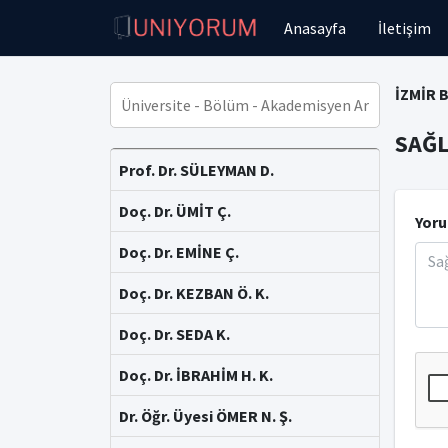
Anasayfa
İletişim
İZMİR 
SAĞL
Prof. Dr. SÜLEYMAN D.
Doç. Dr. ÜMİT Ç.
Yoru
Doç. Dr. EMİNE Ç.
Doç. Dr. KEZBAN Ö. K.
Doç. Dr. SEDA K.
Doç. Dr. İBRAHİM H. K.
Dr. Öğr. Üyesi ÖMER N. Ş.