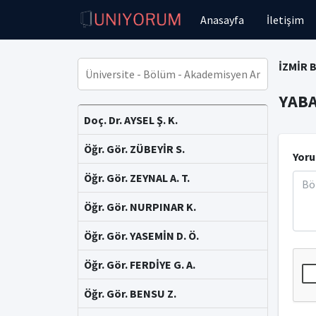
Anasayfa
İletişim
İZMİR 
YABA
Doç. Dr. AYSEL Ş. K.
Öğr. Gör. ZÜBEYİR S.
Yoru
Öğr. Gör. ZEYNAL A. T.
Öğr. Gör. NURPINAR K.
Öğr. Gör. YASEMİN D. Ö.
Öğr. Gör. FERDİYE G. A.
Öğr. Gör. BENSU Z.