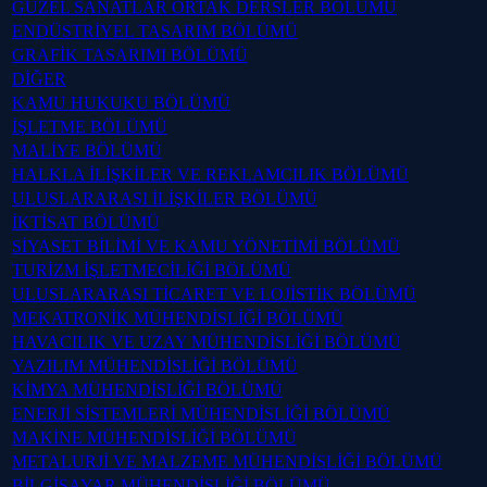
GÜZEL SANATLAR ORTAK DERSLER BÖLÜMÜ
ENDÜSTRİYEL TASARIM BÖLÜMÜ
GRAFİK TASARIMI BÖLÜMÜ
DİĞER
KAMU HUKUKU BÖLÜMÜ
İŞLETME BÖLÜMÜ
MALİYE BÖLÜMÜ
HALKLA İLİŞKİLER VE REKLAMCILIK BÖLÜMÜ
ULUSLARARASI İLİŞKİLER BÖLÜMÜ
İKTİSAT BÖLÜMÜ
SİYASET BİLİMİ VE KAMU YÖNETİMİ BÖLÜMÜ
TURİZM İŞLETMECİLİĞİ BÖLÜMÜ
ULUSLARARASI TİCARET VE LOJİSTİK BÖLÜMÜ
MEKATRONİK MÜHENDİSLİĞİ BÖLÜMÜ
HAVACILIK VE UZAY MÜHENDİSLİĞİ BÖLÜMÜ
YAZILIM MÜHENDİSLİĞİ BÖLÜMÜ
KİMYA MÜHENDİSLİĞİ BÖLÜMÜ
ENERJİ SİSTEMLERİ MÜHENDİSLİĞİ BÖLÜMÜ
MAKİNE MÜHENDİSLİĞİ BÖLÜMÜ
METALURJİ VE MALZEME MÜHENDİSLİĞİ BÖLÜMÜ
BİLGİSAYAR MÜHENDİSLİĞİ BÖLÜMÜ