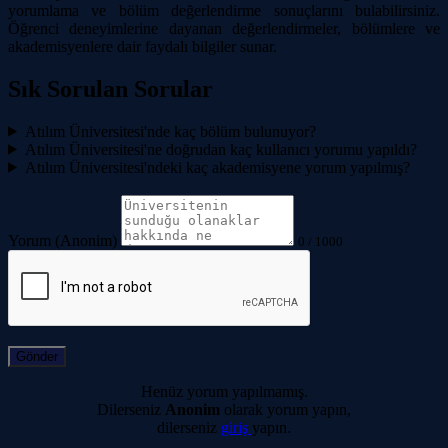
yorumlama ve bölüm değerlendirme sonuçlarını bulabilirsiniz.
Öğrenci deneyimlerine dayanan değerlendirmeler, bölümlere ve
akademisyenlere dair faydalı bilgiler sunar.
Sık Sorulan Sorular
Atılım Üniversitesi'nde kaç bölüm bulunuyor?
Atılım Üniversitesi'ne doğrudan kaç kullanıcı yorumu yapıldı?
Atılım Üniversitesi'ndeki kaç akademisyene yorum yapılmış?
Yorum (Anonim)
0
/ 1000
Gönder
Henüz yorum yapılmamış.
Dilerseniz
Anonim
olarak yorum yapın,
dilerseniz
giriş
yapın.