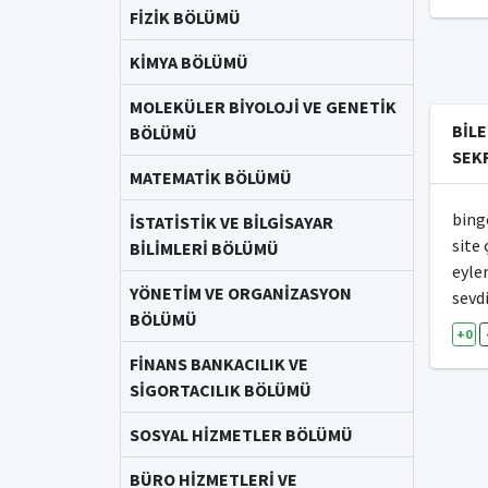
FİZİK BÖLÜMÜ
KİMYA BÖLÜMÜ
MOLEKÜLER BİYOLOJİ VE GENETİK
BİLE
BÖLÜMÜ
SEKR
MATEMATİK BÖLÜMÜ
bing
İSTATİSTİK VE BİLGİSAYAR
site 
BİLİMLERİ BÖLÜMÜ
eylen
YÖNETİM VE ORGANİZASYON
sevd
BÖLÜMÜ
+0
FİNANS BANKACILIK VE
SİGORTACILIK BÖLÜMÜ
SOSYAL HİZMETLER BÖLÜMÜ
BÜRO HİZMETLERİ VE