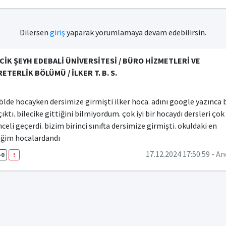
Dilersen
giriş
yaparak yorumlamaya devam edebilirsin.
CİK ŞEYH EDEBALİ ÜNİVERSİTESİ / BÜRO HİZMETLERİ VE
ETERLİK BÖLÜMÜ / İLKER T. B. S.
ölde hocayken dersimize girmişti ilker hoca. adını google yazınca 
çıktı. bilecike gittiğini bilmiyordum. çok iyi bir hocaydı dersleri çok
celi geçerdi. bizim birinci sınıfta dersimize girmişti. okuldaki en
iğim hocalardandı
17.12.2024 17:50:59 -
An
-0
!