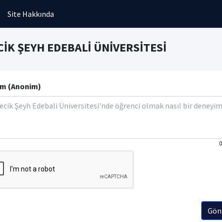
Site Hakkında
CİK ŞEYH EDEBALİ ÜNİVERSİTESİ
m (Anonim)
0
Gön