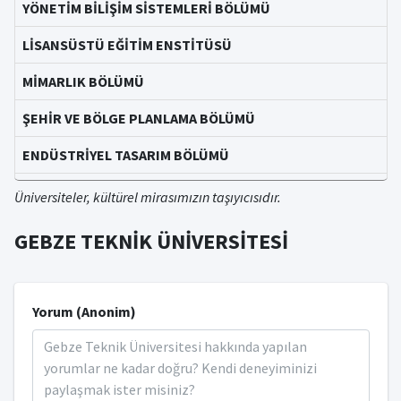
YÖNETİM BİLİŞİM SİSTEMLERİ BÖLÜMÜ
LİSANSÜSTÜ EĞİTİM ENSTİTÜSÜ
MİMARLIK BÖLÜMÜ
ŞEHİR VE BÖLGE PLANLAMA BÖLÜMÜ
ENDÜSTRİYEL TASARIM BÖLÜMÜ
ELEKTRONİK MÜHENDİSLİĞİ BÖLÜMÜ
Üniversiteler, kültürel mirasımızın taşıyıcısıdır.
İNŞAAT MÜHENDİSLİĞİ BÖLÜMÜ
GEBZE TEKNİK ÜNİVERSİTESİ
ÇEVRE MÜHENDİSLİĞİ BÖLÜMÜ
MAKİNE MÜHENDİSLİĞİ BÖLÜMÜ
Yorum (Anonim)
MALZEME BİLİMİ VE MÜHENDİSLİĞİ BÖLÜMÜ
HARİTA MÜHENDİSLİĞİ BÖLÜMÜ