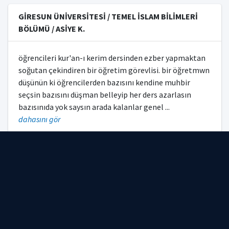
GIDA İŞLEME BÖLÜMÜ
GİRESUN ÜNİVERSİTESİ / TEMEL İSLAM BİLİMLERİ
YABANCI DİLLER VE KÜLTÜRLER BÖLÜMÜ
BÖLÜMÜ / ASİYE K.
ÇOCUK BAKIMI VE GENÇLİK HİZMETLERİ BÖLÜMÜ
öğrencileri kur'an-ı kerim dersinden ezber yapmaktan
soğutan çekindiren bir öğretim görevlisi. bir öğretmwn
EYNESİL KAMİL NALBANT MESLEK YÜKSEKOKULU
düşünün ki öğrencilerden bazısını kendine muhbir
FEN BİLİMLERİ ENSTİTÜSÜ
seçsin bazısını düşman belleyip her ders azarlasın
bazısınıda yok saysın arada kalanlar genel
...
BİYOLOJİ BÖLÜMÜ
dahasını gör
TÜRK DİLİ VE EDEBİYATI BÖLÜMÜ
30.11.2024 03:13:34 -
Anonim
+0
-0
!
TARİH BÖLÜMÜ
GİRESUN ÜNİVERSİTESİ / REKTÖRLÜK / YUNUS E. G.
FİZİK BÖLÜMÜ
KİMYA BÖLÜMÜ
doktor ünvanı almıştır.
VERİ BİLİMİ VE ANALİTİĞİ BÖLÜMÜ
11.05.2024 09:17:23 -
yunusemre
+0
-0
!