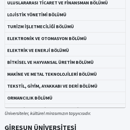
ULUSLARARASI TİCARET VE FİNANSMAN BÖLÜMÜ
LOJİSTİK YÖNETİMİ BÖLÜMÜ
TURİZM İŞLETMECİLİĞİ BÖLÜMÜ
ELEKTRONİK VE OTOMASYON BÖLÜMÜ
ELEKTRİK VE ENERJİ BÖLÜMÜ
BİTKİSEL VE HAYVANSAL ÜRETİM BÖLÜMÜ
MAKİNE VE METAL TEKNOLOJİLERİ BÖLÜMÜ
TEKSTİL, GİYİM, AYAKKABI VE DERİ BÖLÜMÜ
ORMANCILIK BÖLÜMÜ
BÜRO HİZMETLERİ VE SEKRETERLİK BÖLÜMÜ
Üniversiteler, kültürel mirasımızın taşıyıcısıdır.
OTEL, LOKANTA VE İKRAM HİZMETLERİ BÖLÜMÜ
GİRESUN ÜNİVERSİTESİ