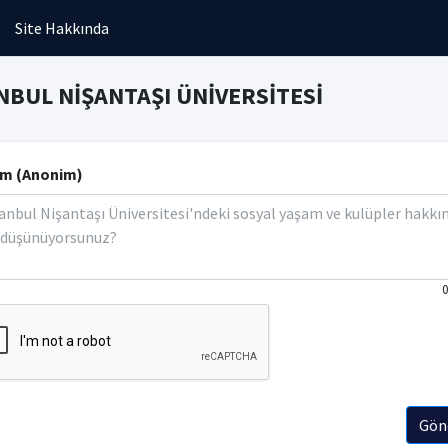
Site Hakkında
NBUL NİŞANTAŞI ÜNİVERSİTESİ
m (Anonim)
0
Gön