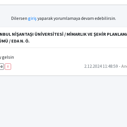
Dilersen
giriş
yaparak yorumlamaya devam edebilirsin.
NBUL NİŞANTAŞI ÜNİVERSİTESİ / MİMARLIK VE ŞEHİR PLANLAM
MÜ / EDA N. Ö.
y gelsin
2.12.2024 11:48:59 -
An
-0
!