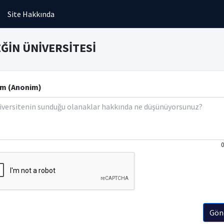
Site Hakkında
ĞİN ÜNİVERSİTESİ
m (Anonim)
0
Gön