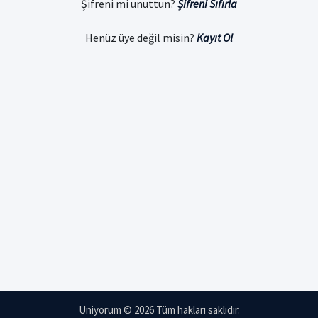
Şifreni mi unuttun?
Şifreni Sıfırla
Henüz üye değil misin?
Kayıt Ol
Uniyorum © 2026 Tüm hakları saklıdır.