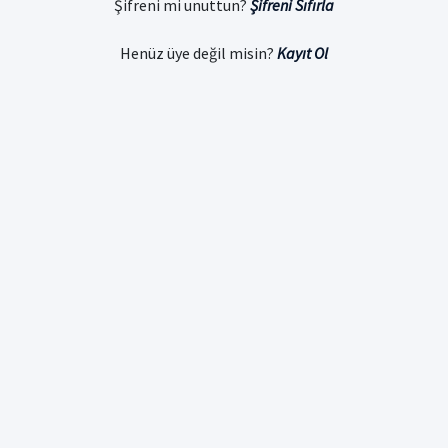
Şifreni mi unuttun?
Şifreni Sıfırla
Henüz üye değil misin?
Kayıt Ol