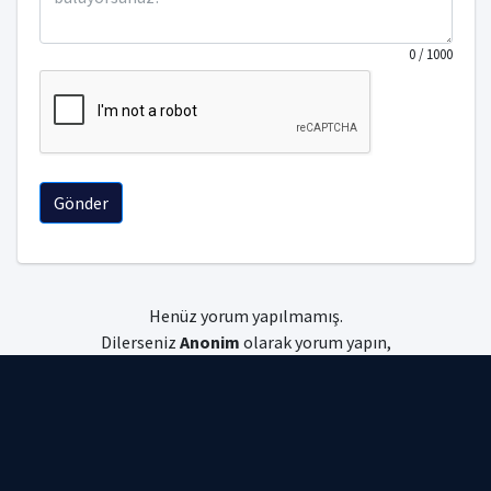
0
/ 1000
Gönder
Henüz yorum yapılmamış.
Dilerseniz
Anonim
olarak yorum yapın,
dilerseniz
giriş
yapın.
Uniyorum © 2026 Tüm hakları saklıdır.
Gizlilik Politikası
|
Kullanım Koşulları
|
Çerez Politikası