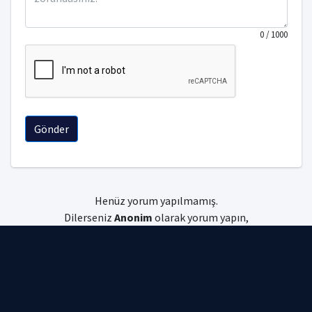
0
/ 1000
Gönder
Henüz yorum yapılmamış.
Dilerseniz
Anonim
olarak yorum yapın,
dilerseniz
giriş
yapın.
Uniyorum © 2026 Tüm hakları saklıdır.
Gizlilik Politikası
|
Kullanım Koşulları
|
Çerez Politikası