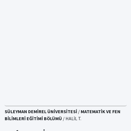
SÜLEYMAN DEMİREL ÜNİVERSİTESİ
/
MATEMATİK VE FEN
BİLİMLERİ EĞİTİMİ BÖLÜMÜ
/ HALİL T.