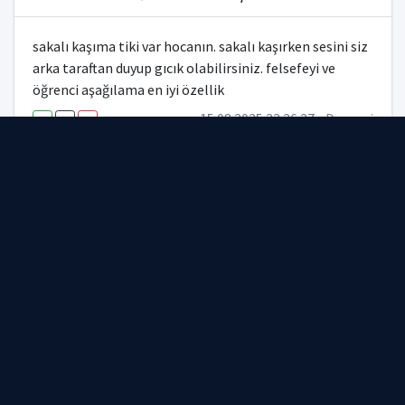
sakalı kaşıma tiki var hocanın. sakalı kaşırken sesini siz
arka taraftan duyup gıcık olabilirsiniz. felsefeyi ve
öğrenci aşağılama en iyi özellik
15.08.2025 22:26:27 -
Deneyci
+0
-0
!
SÜLEYMAN DEMİREL ÜNİVERSİTESİ / MATEMATİK VE
FEN BİLİMLERİ EĞİTİMİ BÖLÜMÜ / HALİL T.
halil hocam bize etüt merkezinde iş ayarladı. bizi
düşünen bir hoca. tabi herkes giremedi bende dahil ama
girenler var. derslerini takip ettim ama zor geçtim.
farklı bir tarzı var. nasıl geçeceğimizi bilemeden zor
geçtik.
15.08.2025 00:58:44 -
Anonim
+0
-0
!