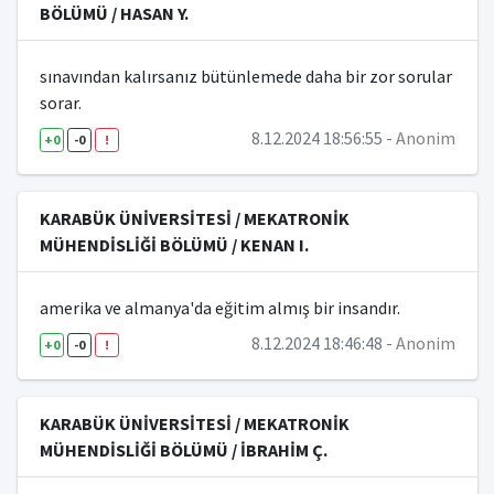
BÖLÜMÜ / HASAN Y.
ÇEVRE MÜHENDİSLİĞİ BÖLÜMÜ
sınavından kalırsanız bütünlemede daha bir zor sorular
ENDÜSTRİ MÜHENDİSLİĞİ BÖLÜMÜ
sorar.
BİLGİSAYAR MÜHENDİSLİĞİ BÖLÜMÜ
8.12.2024 18:56:55 -
Anonim
+0
-0
!
İNŞAAT MÜHENDİSLİĞİ BÖLÜMÜ
ELEKTRİK-ELEKTRONİK MÜHENDİSLİĞİ BÖLÜMÜ
KARABÜK ÜNİVERSİTESİ / MEKATRONİK
MÜHENDİSLİĞİ BÖLÜMÜ / KENAN I.
YAZILIM MÜHENDİSLİĞİ BÖLÜMÜ
TIP MÜHENDİSLİĞİ BÖLÜMÜ
amerika ve almanya'da eğitim almış bir insandır.
8.12.2024 18:46:48 -
Anonim
ORMAN MÜHENDİSLİĞİ BÖLÜMÜ
+0
-0
!
REKTÖRLÜK
KARABÜK ÜNİVERSİTESİ / MEKATRONİK
TÜRK DİLİ BÖLÜMÜ
MÜHENDİSLİĞİ BÖLÜMÜ / İBRAHİM Ç.
ATATÜRK İLKELERİ VE İNKILAP TARİHİ BÖLÜMÜ