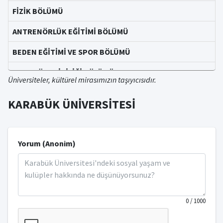
FİZİK BÖLÜMÜ
ANTRENÖRLÜK EĞİTİMİ BÖLÜMÜ
BEDEN EĞİTİMİ VE SPOR BÖLÜMÜ
SPOR YÖNETİCİLİĞİ BÖLÜMÜ
Üniversiteler, kültürel mirasımızın taşıyıcısıdır.
YÖNETİM BİLİŞİM SİSTEMLERİ BÖLÜMÜ
KARABÜK ÜNİVERSİTESİ
İŞLETME BÖLÜMÜ
ULUSLARARASI İLİŞKİLER BÖLÜMÜ
Yorum (Anonim)
SOSYAL HİZMET BÖLÜMÜ
SİYASET BİLİMİ VE KAMU YÖNETİMİ BÖLÜMÜ
İKTİSAT BÖLÜMÜ
0
/ 1000
TEMEL İSLAM BİLİMLERİ BÖLÜMÜ