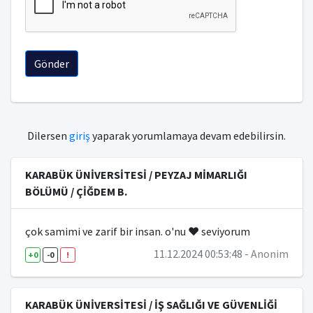
FELSEFE VE DİN BİLİMLERİ BÖLÜMÜ
İSLAM TARİHİ VE SANATLARI BÖLÜMÜ
Gönder
AKTÜERYA BİLİMLERİ BÖLÜMÜ
HALKLA İLİŞKİLER VE TANITIM BÖLÜMÜ
GİRİŞİMCİLİK BÖLÜMÜ
Dilersen
giriş
yaparak yorumlamaya devam edebilirsin.
FİNANS VE BANKACILIK BÖLÜMÜ
KARABÜK ÜNİVERSİTESİ / PEYZAJ MİMARLIĞI
ULUSLARARASI TİCARET VE FİNANSMAN BÖLÜMÜ
BÖLÜMÜ / ÇİĞDEM B.
MEKATRONİK MÜHENDİSLİĞİ BÖLÜMÜ
çok samimi ve zarif bir insan. o'nu ❤️ seviyorum
METALURJİ VE MALZEME MÜHENDİSLİĞİ BÖLÜMÜ
11.12.2024 00:53:48 -
Anonim
+0
-0
!
MAKİNE MÜHENDİSLİĞİ BÖLÜMÜ
BİYOMEDİKAL MÜHENDİSLİĞİ BÖLÜMÜ
KARABÜK ÜNİVERSİTESİ / İŞ SAĞLIĞI VE GÜVENLİĞİ