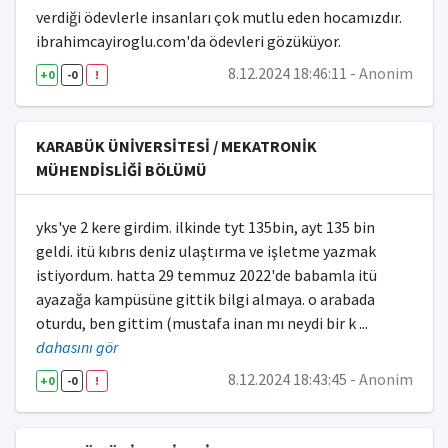
verdiği ödevlerle insanları çok mutlu eden hocamızdır.
MİMARLIK BÖLÜMÜ
ibrahimcayiroglu.com'da ödevleri gözüküyor.
PEYZAJ MİMARLIĞI BÖLÜMÜ
8.12.2024 18:46:11 -
Anonim
+0
-0
!
ŞEHİR VE BÖLGE PLANLAMA BÖLÜMÜ
KARABÜK ÜNİVERSİTESİ / MEKATRONİK
MÜZİK BÖLÜMÜ
MÜHENDİSLİĞİ BÖLÜMÜ
TÜRK MÜZİĞİ BÖLÜMÜ
yks'ye 2 kere girdim. i̇lkinde tyt 135bin, ayt 135 bin
RESİM BÖLÜMÜ
geldi. i̇tü kıbrıs deniz ulaştırma ve işletme yazmak
istiyordum. hatta 29 temmuz 2022'de babamla itü
ENDÜSTRİYEL TASARIM BÖLÜMÜ
ayazağa kampüsüne gittik bilgi almaya. o arabada
GRAFİK TASARIMI BÖLÜMÜ
oturdu, ben gittim (mustafa inan mı neydi bir k
...
dahasını gör
GELENEKSEL TÜRK SANATLARI BÖLÜMÜ
8.12.2024 18:43:45 -
Anonim
+0
-0
!
YÖNETİM VE ORGANİZASYON BÖLÜMÜ
SEYAHAT-TURİZM VE EĞLENCE HİZMETLERİ BÖLÜMÜ