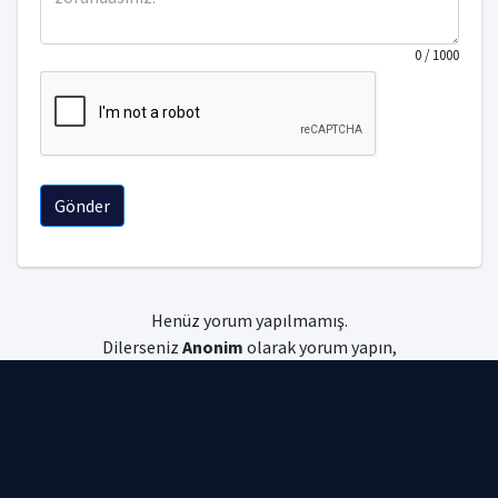
0
/ 1000
Gönder
Henüz yorum yapılmamış.
Dilerseniz
Anonim
olarak yorum yapın,
dilerseniz
giriş
yapın.
Uniyorum © 2026 Tüm hakları saklıdır.
Gizlilik Politikası
|
Kullanım Koşulları
|
Çerez Politikası