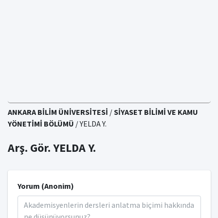
ANKARA BİLİM ÜNİVERSİTESİ
/
SİYASET BİLİMİ VE KAMU
YÖNETİMİ BÖLÜMÜ
/ YELDA Y.
Arş. Gör. YELDA Y.
Yorum (Anonim)