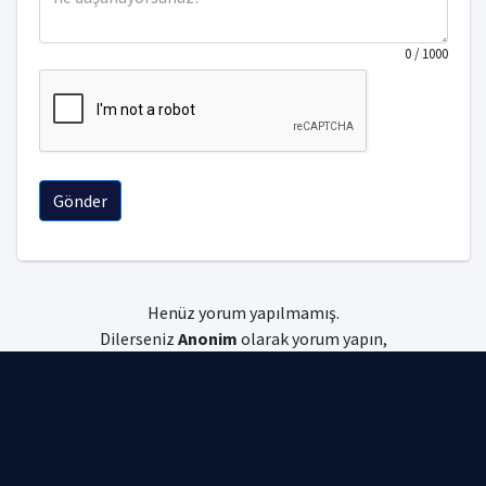
0
/ 1000
Gönder
Henüz yorum yapılmamış.
Dilerseniz
Anonim
olarak yorum yapın,
dilerseniz
giriş
yapın.
Uniyorum © 2026 Tüm hakları saklıdır.
Gizlilik Politikası
|
Kullanım Koşulları
|
Çerez Politikası