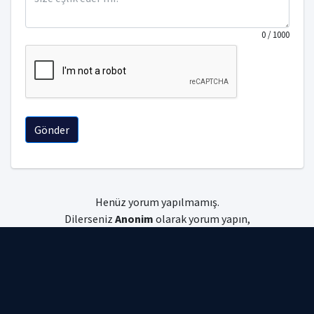
0
/ 1000
Gönder
Henüz yorum yapılmamış.
Dilerseniz
Anonim
olarak yorum yapın,
dilerseniz
giriş
yapın.
Uniyorum © 2026 Tüm hakları saklıdır.
Gizlilik Politikası
|
Kullanım Koşulları
|
Çerez Politikası