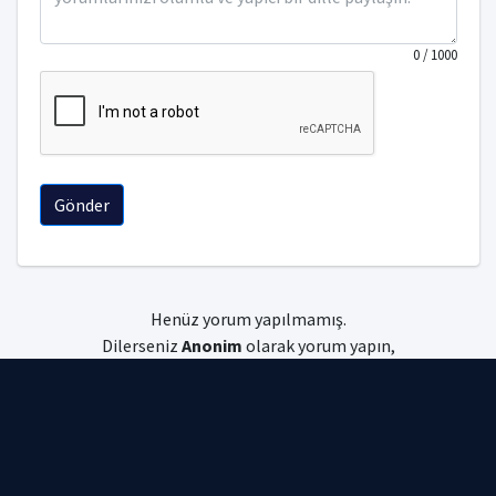
0
/ 1000
Gönder
Henüz yorum yapılmamış.
Dilerseniz
Anonim
olarak yorum yapın,
dilerseniz
giriş
yapın.
Uniyorum © 2026 Tüm hakları saklıdır.
Gizlilik Politikası
|
Kullanım Koşulları
|
Çerez Politikası