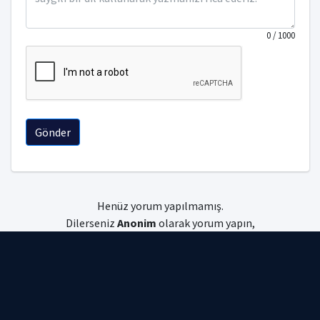
0
/ 1000
Gönder
Henüz yorum yapılmamış.
Dilerseniz
Anonim
olarak yorum yapın,
dilerseniz
giriş
yapın.
Uniyorum © 2026 Tüm hakları saklıdır.
Gizlilik Politikası
|
Kullanım Koşulları
|
Çerez Politikası