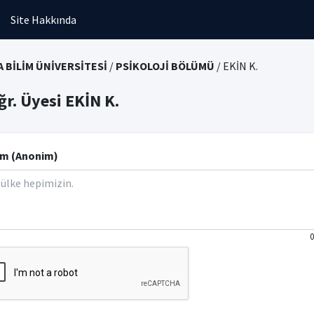
Site Hakkında
 BİLİM ÜNİVERSİTESİ
/
PSİKOLOJİ BÖLÜMÜ
/ EKİN K.
ğr. Üyesi EKİN K.
m (Anonim)
0