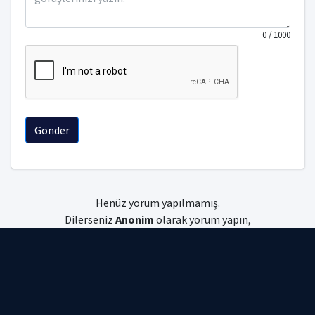
0
/ 1000
Gönder
Henüz yorum yapılmamış.
Dilerseniz
Anonim
olarak yorum yapın,
dilerseniz
giriş
yapın.
Uniyorum © 2026 Tüm hakları saklıdır.
Gizlilik Politikası
|
Kullanım Koşulları
|
Çerez Politikası